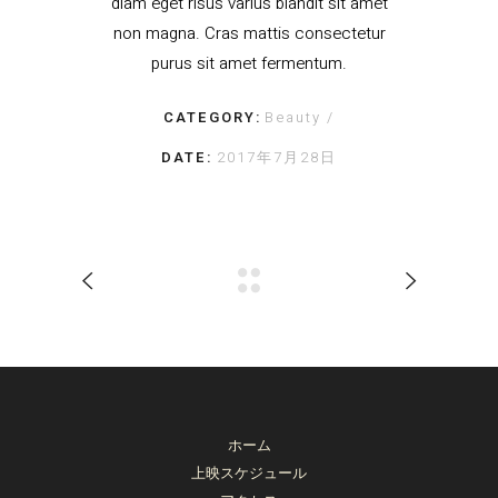
diam eget risus varius blandit sit amet
non magna. Cras mattis consectetur
purus sit amet fermentum.
CATEGORY:
Beauty
DATE:
2017年7月28日
ホーム
上映スケジュール