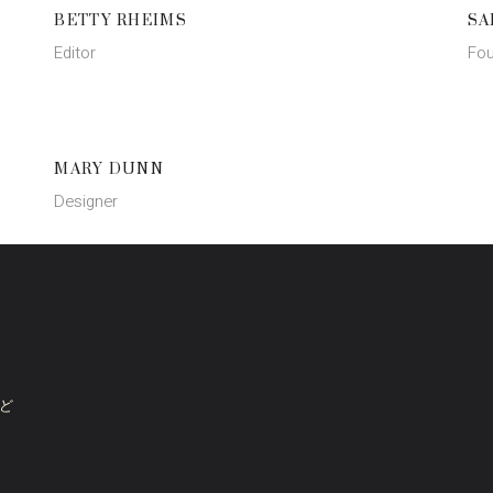
BETTY RHEIMS
SA
Editor
Fou
MARY DUNN
Designer
ど