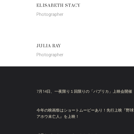
ELISABETH STACY
Photographer
JULIA RAY
Photographer
7月14日、一夜限り１回限りの「パプリカ」上映会開催
今年の映画祭はショートムービーあり！先行上映『野球
アホウ未亡人』を上映！