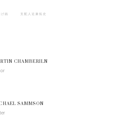
投げ銭
支配人近兼拓史
RTIN CHAMBERILN
tor
CHAEL SAMMSON
ter