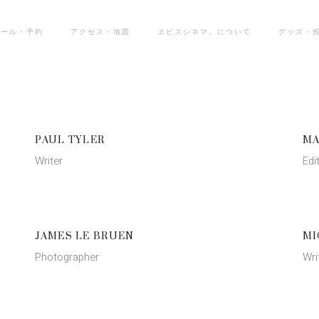
ュール・予約
アクセス・地図
ヱビスシネマ。について
グッズ・
PAUL TYLER
MA
Writer
Edi
JAMES LE BRUEN
MI
Photographer
Wri