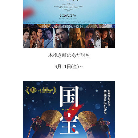
木挽き町のあだ討ち
9月11日(金)～