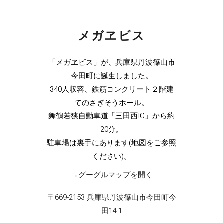
メガヱビス
「メガヱビス」が、兵庫県丹波篠山市
今田町に誕生しました。
340人収容、鉄筋コンクリート２階建
てのさぎそうホール。
舞鶴若狭自動車道「三田西IC」から約
20分。
駐車場は裏手にあります(地図をご参照
ください)。
→グーグルマップを開く
〒669-2153 兵庫県丹波篠山市今田町今
田14-1