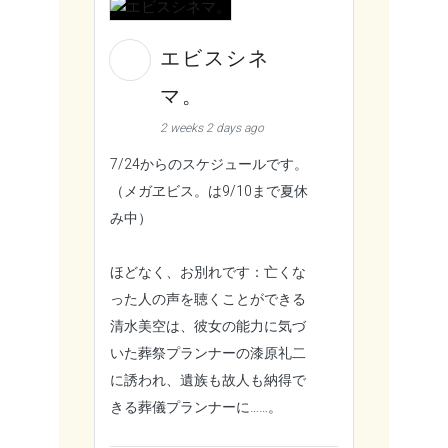
エビスシネ
マ。
2 weeks 2 days ago
7/24からのスケジュールです。
（メガヱビス。は9/10まで夏休
み中）
ほどなく、お別れです：亡くな
った人の声を聴くことができる
清水美空は、彼女の能力に気づ
いた葬祭プランナーの漆原礼二
に誘われ、遺族も故人も納得で
きる葬儀プランナーに……。