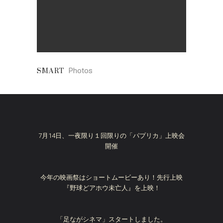
Photos
SMART
7月14日、一夜限り１回限りの「パプリカ」上映会
開催
今年の映画祭はショートムービーあり！先行上映
『野球どアホウ未亡人』を上映！
「足ながシネマ」スタートしました。