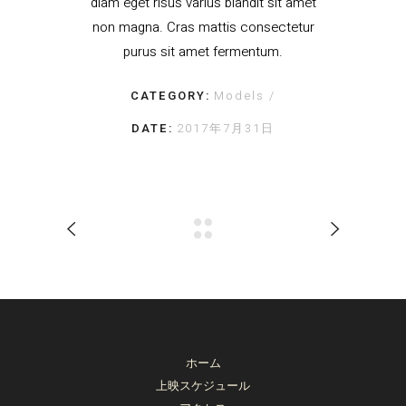
diam eget risus varius blandit sit amet
non magna. Cras mattis consectetur
purus sit amet fermentum.
CATEGORY:
Models
DATE:
2017年7月31日
ホーム
上映スケジュール