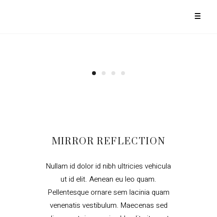
MIRROR REFLECTION
Nullam id dolor id nibh ultricies vehicula
ut id elit. Aenean eu leo quam.
Pellentesque ornare sem lacinia quam
venenatis vestibulum. Maecenas sed