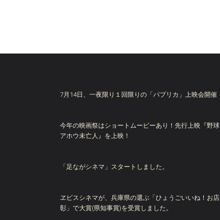
7月14日、一夜限り１回限りの「パプリカ」上映会開催
今年の映画祭はショートムービーあり！先行上映『野球
アホウ未亡人』を上映！
「足ながシネマ」スタートしました。
ヱビスシネマが、兵庫県の選ぶ「ひょうごいいね！お店
彰」で大賞(県知事賞)を受賞しました。