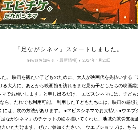
「足ながシネマ」スタートしました。
news(お知らせ・最新情報)
2024年1月20日
した。 映画を観たい子どものために、大人が映画代を先払いする「
だける大人に、あとから映画館を訪れるまだ見ぬ子どもたちの映画鑑
ネマでお願いします」と申し出るだけ。 エビスシネマには、子ども
年なら、だれでも利用可能。 利用した子どもたちには、映画の感
くには、次の方法があります。 ●ヱビスシネマでお支払い ●ウエブ
円は「足ながシネマ」のチケットの絵を描いてくれた、地域の就労支
協力いただけます。ぜひご参加ください。 ウエブショップはこちら