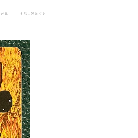
投げ銭
支配人近兼拓史