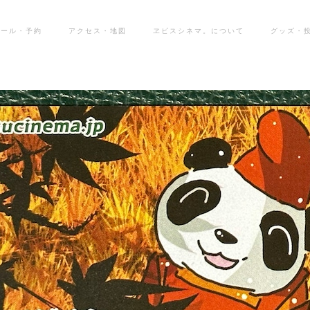
ュール・予約
アクセス・地図
ヱビスシネマ。について
グッズ・